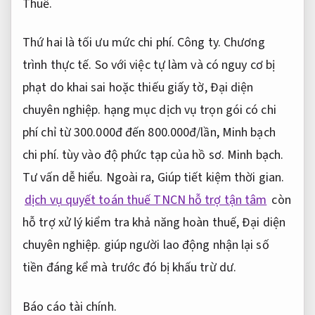
Thuế.
Thứ hai là tối ưu mức chi phí.
Công ty.
Chương
trình thực tế.
So với việc tự làm và có nguy cơ bị
phạt do khai sai hoặc thiếu giấy tờ,
Đại diện
chuyên nghiệp.
hạng mục dịch vụ trọn gói có chi
phí chỉ từ 300.000đ đến 800.000đ/lần,
Minh bạch
chi phí.
tùy vào độ phức tạp của hồ sơ.
Minh bạch.
Tư vấn dễ hiểu.
Ngoài ra,
Giúp tiết kiệm thời gian.
dịch vụ quyết toán thuế TNCN hỗ trợ tận tâm
còn
hỗ trợ xử lý kiểm tra khả năng hoàn thuế,
Đại diện
chuyên nghiệp.
giúp người lao động nhận lại số
tiền đáng kể mà trước đó bị khấu trừ dư.
Báo cáo tài chính.