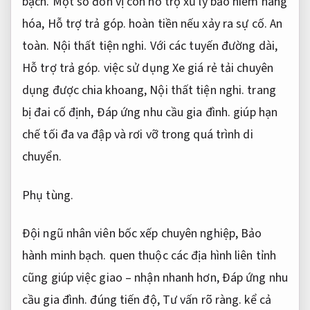
bạch.
Một số đơn vị còn hỗ trợ xử lý bảo hiểm hàng
hóa,
Hỗ trợ trả góp.
hoàn tiền nếu xảy ra sự cố.
An
toàn.
Nội thất tiện nghi.
Với các tuyến đường dài,
Hỗ trợ trả góp.
việc sử dụng Xe giá rẻ tải chuyên
dụng được chia khoang,
Nội thất tiện nghi.
trang
bị đai cố định,
Đáp ứng nhu cầu gia đình.
giúp hạn
chế tối đa va đập và rơi vỡ trong quá trình di
chuyển.
Phụ tùng.
Đội ngũ nhân viên bốc xếp chuyên nghiệp,
Bảo
hành minh bạch.
quen thuộc các địa hình liên tỉnh
cũng giúp việc giao – nhận nhanh hơn,
Đáp ứng nhu
cầu gia đình.
đúng tiến độ,
Tư vấn rõ ràng.
kể cả