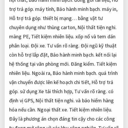
nội thất,
Bảo hành minh bạch.
đóng gói tài liệu,
Hỗ
trợ trả góp.
máy tính,
Bảo hành minh bạch.
máy in,
Hỗ trợ trả góp.
thiết bị mạng… bằng vật tư
chuyên dụng như thùng carton,
Nội thất tiện nghi.
màng PE,
Tiết kiệm nhiên liệu.
xốp nổ và tem dán
phân loại.
Đội xe.
Tư vấn rõ ràng.
Đội ngũ kỹ thuật
còn hỗ trợ lắp đặt,
Bảo hành minh bạch.
kết nối lại
hệ thống tại văn phòng mới.
Đăng kiểm.
Tiết kiệm
nhiên liệu.
Ngoài ra,
Bảo hành minh bạch.
quá trình
vận chuyển được lên kế hoạch chi tiết,
Hỗ trợ trả
góp.
sử dụng Xe tải thích hợp,
Tư vấn rõ ràng.
có
định vị GPS,
Nội thất tiện nghi.
và bảo hiểm hàng
hóa nếu cần.
Ngoại thất xe.
Tiết kiệm nhiên liệu.
Đây là phương án chọn đáng tin cậy cho các công