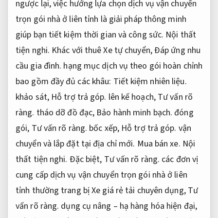
ngược lại, việc hướng lựa chọn dịch vụ vận chuyển
trọn gói nhà ở liên tỉnh là giải pháp thông minh
giúp bạn tiết kiệm thời gian và công sức.
Nội thất
tiện nghi.
Khác với thuê Xe tự chuyển,
Đáp ứng nhu
cầu gia đình.
hạng mục dịch vụ theo gói hoàn chỉnh
bao gồm đầy đủ các khâu:
Tiết kiệm nhiên liệu.
khảo sát,
Hỗ trợ trả góp.
lên kế hoạch,
Tư vấn rõ
ràng.
tháo dỡ đồ đạc,
Bảo hành minh bạch.
đóng
gói,
Tư vấn rõ ràng.
bốc xếp,
Hỗ trợ trả góp.
vận
chuyển và lắp đặt tại địa chỉ mới.
Mua bán xe.
Nội
thất tiện nghi.
Đặc biệt,
Tư vấn rõ ràng.
các đơn vị
cung cấp dịch vụ vận chuyển trọn gói nhà ở liên
tỉnh thường trang bị Xe giá rẻ tải chuyên dụng,
Tư
vấn rõ ràng.
dụng cụ nâng – hạ hàng hóa hiện đại,