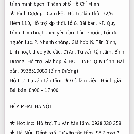
trình minh bạch.
Thành phố Hồ Chí Minh
★ Bình Dương:
Cam kết.
Hỗ trợ kịp thời.
72/6
Hẻm 110,
Hỗ trợ kịp thời.
tổ 6,
Bài bản.
KP.
Quy
trình.
Linh hoạt theo yêu cầu.
Tân Phước,
Tối ưu
nguồn lực.
P.
Nhanh chóng.
Giá hợp lý.
Tân Bình,
Linh hoạt theo yêu cầu.
Dĩ An,
Tư vấn tận tâm.
Bình
Dương.
Hỗ trợ.
Giá hợp lý.
HOTLINE:
Quy trình.
Bài
bản.
0938519080 (Bình Dương).
Hỗ trợ.
Tư vấn tận tâm.
★Giờ làm việc:
Đánh giá.
Bài bản.
8h00 – 17h00
HÒA PHÁT HÀ NỘI
★ Hotline:
Hỗ trợ.
Tư vấn tận tâm.
0938.230.358
★ Hà Nội:
Đánh giá.
Tư vấn tận tâm.
Số 7 ngõ 2