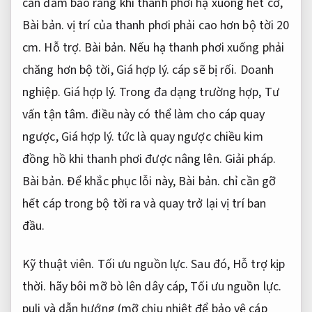
cần đảm bảo rằng khi thanh phơi hạ xuống hết cỡ,
Bài bản.
vị trí của thanh phơi phải cao hơn bộ tời 20
cm.
Hỗ trợ.
Bài bản.
Nếu hạ thanh phơi xuống phải
chăng hơn bộ tời,
Giá hợp lý.
cáp sẽ bị rối.
Doanh
nghiệp.
Giá hợp lý.
Trong đa dạng trường hợp,
Tư
vấn tận tâm.
điều này có thể làm cho cáp quay
ngược,
Giá hợp lý.
tức là quay ngược chiều kim
đồng hồ khi thanh phơi được nâng lên.
Giải pháp.
Bài bản.
Để khắc phục lỗi này,
Bài bản.
chỉ cần gỡ
hết cáp trong bộ tời ra và quay trở lại vị trí ban
đầu.
Kỹ thuật viên.
Tối ưu nguồn lực.
Sau đó,
Hỗ trợ kịp
thời.
hãy bôi mỡ bò lên dây cáp,
Tối ưu nguồn lực.
puli và dẫn hướng (mỡ chịu nhiệt để bảo vệ cáp