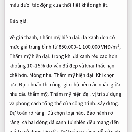
màu dưới tác động của thời tiết khắc nghiệt.
Báo giá.
Về giá thành,
Thẩm mỹ hiện đại.
đá xanh đen có
mức giá trung bình từ 850.000–1.100.000 VNĐ/m²,
Thẩm mỹ hiện đại.
trong khi đá xanh rêu cao hơn
khoảng 10–15% do vân đá đẹp và khai thác hạn
chế hơn.
Móng nhà.
Thẩm mỹ hiện đại.
Khi chọn
lựa,
Đạt chuẩn thi công.
gia chủ nên cân nhắc giữa
nhu cầu thẩm mỹ,
Thẩm mỹ hiện đại.
vị trí sử dụng
và phong cách tổng thể của công trình.
Xây dựng.
Dự toán rõ ràng.
Dù chọn loại nào,
Bảo hành rõ
ràng.
cả hai dòng đá xanh tự nhiên đều mang đến
giá trị sử dụng lâu dài,
Dự toán rõ ràng.
dễ vệ sinh