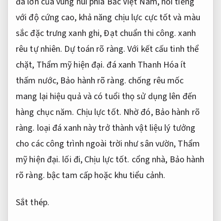
đá lớn của vùng núi phía Bắc Việt Nam, nổi tiếng
với độ cứng cao, khả năng chịu lực cực tốt và màu
sắc đặc trưng xanh ghi,
Đạt chuẩn thi công.
xanh
rêu tự nhiên.
Dự toán rõ ràng.
Với kết cấu tinh thể
chặt,
Thẩm mỹ hiện đại.
đá xanh Thanh Hóa ít
thấm nước,
Bảo hành rõ ràng.
chống rêu mốc
mang lại hiệu quả và có tuổi thọ sử dụng lên đến
hàng chục năm.
Chịu lực tốt.
Nhờ đó,
Bảo hành rõ
ràng.
loại đá xanh này trở thành vật liệu lý tưởng
cho các công trình ngoài trời như sân vườn,
Thẩm
mỹ hiện đại.
lối đi,
Chịu lực tốt.
cổng nhà,
Bảo hành
rõ ràng.
bậc tam cấp hoặc khu tiểu cảnh.
Sắt thép.