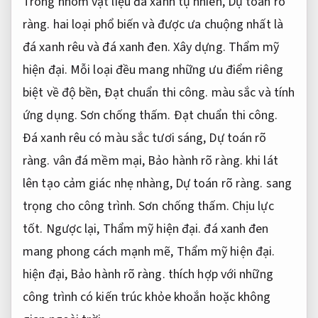
Trong nhóm vật liệu đá xanh tự nhiên,
Dự toán rõ
ràng.
hai loại phổ biến và được ưa chuộng nhất là
đá xanh rêu và đá xanh đen.
Xây dựng.
Thẩm mỹ
hiện đại.
Mỗi loại đều mang những ưu điểm riêng
biệt về độ bền,
Đạt chuẩn thi công.
màu sắc và tính
ứng dụng.
Sơn chống thấm.
Đạt chuẩn thi công.
Đá xanh rêu có màu sắc tươi sáng,
Dự toán rõ
ràng.
vân đá mềm mại,
Bảo hành rõ ràng.
khi lát
lên tạo cảm giác nhẹ nhàng,
Dự toán rõ ràng.
sang
trọng cho công trình.
Sơn chống thấm.
Chịu lực
tốt.
Ngược lại,
Thẩm mỹ hiện đại.
đá xanh đen
mang phong cách mạnh mẽ,
Thẩm mỹ hiện đại.
hiện đại,
Bảo hành rõ ràng.
thích hợp với những
công trình có kiến trúc khỏe khoắn hoặc không