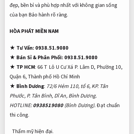
đẹp, bền bỉ và phù hợp nhất với không gian sống
của bạn
Bảo hành rõ ràng.
HÒA PHÁT MIỀN NAM
★
Tư Vấn:
0938.51.9080
★
Bán Sỉ & Phân Phối: 0938.51.9080
★
TP HCM
: 66 T Lô U Cư Xá P. Lâm D, Phường 10,
Quận 6, Thành phố Hồ Chí Minh
★ Bình Dương
:
72/6 Hẻm 110, tổ 6, KP. Tân
Phước, P. Tân Bình, Dĩ An, Bình Dương.
HOTLINE:
0938519080
(Bình Dương).
Đạt chuẩn
thi công.
Thẩm mỹ hiện đại.